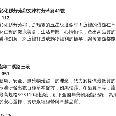
彰化縣芳苑鄉文津村芳草路41號
-112
彰化縣芳苑鄉，是雞隻的五星級度假村！這裡的蛋雞在草
麻仁籽的健康美食，生活無憾，心情愉快，產出高品質的富含
愛和創意，將這裡打造成動物福利的標竿，讓每隻雞都能
苑鄉二溪路三段
-051
健康、安全、無藥物殘留」的理念，致力於提供最優質的
秋池研發出數百種草本配方，如黑松露、冬蟲夏草等，讓
最高規格SGS110項檢驗，創下全國無藥物殘留紀錄，為
的安心選擇，實現永續經營與卓越品質。
23-25