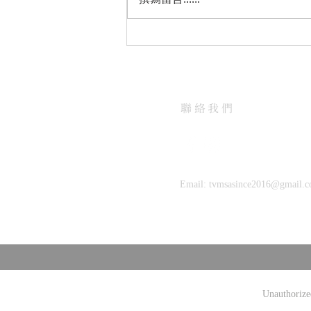
【TVMSA臺大實體講座】 特
殊寵物醫療現場：從飼養管理
到動物福利
聯絡我們
Email:
tvmsasince2016@gmail.
Unauthorized