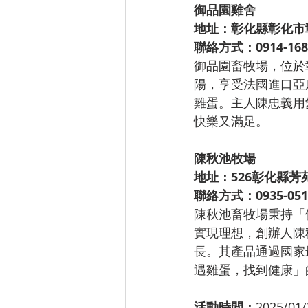
御品園雞舍
地址：彰化縣彰化市
聯絡方式：0914-168
御品園畜牧場，位於
陽，享受法國進口亞
雞蛋。主人陳忠義用
快樂又滿足。
陳秋池牧場
地址：526彰化縣芳
聯絡方式：0935-051
陳秋池畜牧場秉持「
實現理想，創辦人陳
長。其產品通過國家
遇雞蛋，找到健康」
活動時間：
2025/01/