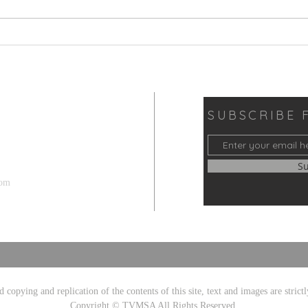
【線上講座】亞馬遜日記：在
TV
雨林做獸醫的日子
好書
SUBSCRIBE 
S
com
 copying and replication of the contents of this site, text and images are strictl
Copyright © TVMSA All Rights Reserved.