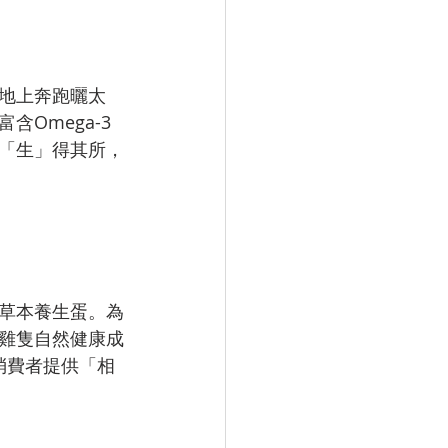
地上奔跑曬太
Omega-3
「生」得其所，
草本養生蛋。為
雞隻自然健康成
消費者提供「相