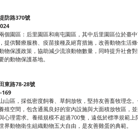
防路370號
024
兩個園區：后里園區和南屯園區，其中后里園區位於臺中
，提供醫療服務、疫苗接種及絕
育措施，改善動物生活條
動物保護政策，協助減少流浪動物數量，同時提升社會對
要的動物保護基地。
東路78-28號
-169
山山區，採低密度飼養、草飼放牧，堅持友善畜牧理念。
養殖空間，包含通風良好的室內設施與大面積放牧區，並
與心理需求。養殖規模不超過700隻，遠低於標準規範上
世界動物衛生組織動物五大自由，是友善雞蛋的典範。