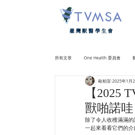
臺灣獸醫學生會
所有文章
One Health 委員會
歐柏宜
2025年1月
政策權益部
會友聯絡部
【2025
獸啪諾哇
除了令人收穫滿滿的
一起來看看它們的介