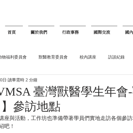
首頁
關於我們
行政事務
國際交流
國
動物福利委員會
獸醫教育委員會
校內講座
訪談紀錄
20日
讀畢需時 2 分鐘
贊助廠商
最新活動
最新文章
國際事務部
 TVMSA 臺灣獸醫學生年會
 】參訪地點
講座與活動，工作坊也準備帶著學員們實地走訪各個參訪
紹吧！