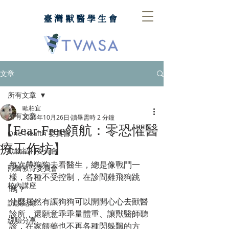
臺灣獸醫學生會
文章
所有文章
歐柏宜
所有文章
2025年10月26日
讀畢需時 2 分鐘
【Fear-Free領航：零恐懼醫
One Health 委員會
療工作坊】
動物福利委員會
每次帶狗狗去看醫生，總是像戰鬥一
獸醫教育委員會
樣，各種不受控制，在診間雞飛狗跳
校內講座
嗎？
什麼居然有讓狗狗可以開開心心去獸醫
訪談紀錄
診所，還願意乖乖量體重、讓獸醫師聽
經驗分享
診，在家餵藥也不再各種閃躲飄的方