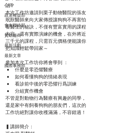
心得
法？
本次工作坊邀請到栗子動物醫院的張友
政策權益部
珉獸醫師來向大家傳授讓狗狗不再害怕
會友聯絡部
看醫生的秘訣，不僅有豐富實用的課程
內容，還有實際演練的機會，在外將近
贊助廠商
三千元的課程，只需百元價格便能讓你
最新活動
把知識輕鬆帶回家～
最新文章
參加本次工作坊你將會學到 ：
國際事務部
什麼是零恐懼醫療
如何看懂狗狗的情緒表現
看診前中後的零恐懼行爲訓練
分組實作機會
不管是對動物行為醫療有興趣的同學，
還是家中有飼養狗狗的朋友們，這次的
工作坊絕對讓你收穫滿滿，不容錯過！
▍
講師簡介：