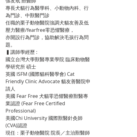
張友珉 獸醫師
專長犬貓行為醫學科、小動物內科、行
為門診、中獸醫門診
任職的栗子動物醫院強調犬貓友善及低
壓力醫療/fearfree零恐懼醫療，
亦開設行為門診，協助解決毛孩行為問
題。
▍
講師學經歷 :
國立台灣大學獸醫專業學院 臨床動物醫
學研究所 碩士
英國 ISFM (國際貓科醫學會) Cat 
Friendly Clinic Advocate 貓友善醫院申
請人
美國 Fear Free 犬貓零恐懼醫療獸醫專
業認證 (Fear Free Certified 
Professional)
美國Chi University 國際獸醫針灸師
(CVA)認證
現任：栗子動物醫院 院長／主治獸醫師