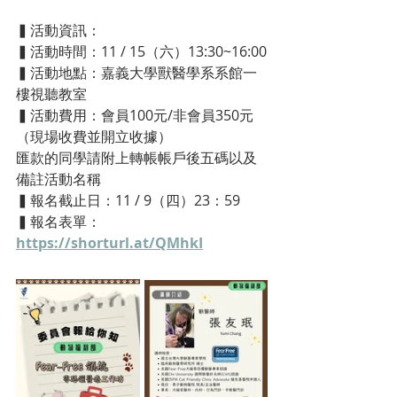
▍
活動資訊：
▍
活動時間：11 / 15（六）13:30~16:00
▍
活動地點：嘉義大學獸醫學系系館一
樓視聽教室
▍
活動費用：會員100元/非會員350元
（現場收費並開立收據）
匯款的同學請附上轉帳帳戶後五碼以及
備註活動名稱
▍
報名截止日：11 / 9（四）23：59
▍
報名表單：
https://shorturl.at/QMhkI