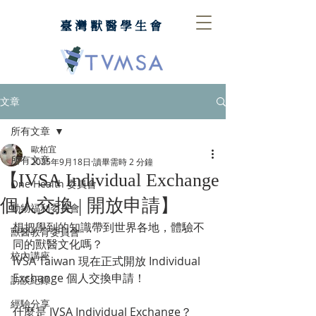
臺灣獸醫學生會
文章
所有文章
歐柏宜
所有文章
2025年9月18日
讀畢需時 2 分鐘
【IVSA Individual Exchange
One Health 委員會
個人交換 | 開放申請】
動物福利委員會
想把學到的知識帶到世界各地，體驗不
獸醫教育委員會
同的獸醫文化嗎？
校內講座
IVSA Taiwan 現在正式開放 Individual 
Exchange 個人交換申請！
訪談紀錄
經驗分享
什麼是 IVSA Individual Exchange？