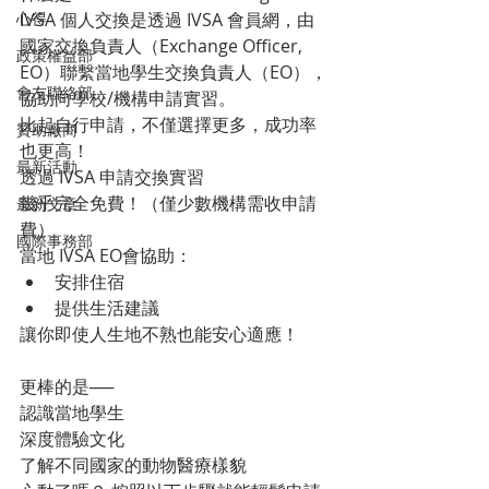
心得
IVSA 個人交換是透過 IVSA 會員網，由
國家交換負責人（Exchange Officer, 
政策權益部
EO）聯繫當地學生交換負責人（EO），
會友聯絡部
協助向學校/機構申請實習。
比起自行申請，不僅選擇更多，成功率
贊助廠商
也更高！
最新活動
透過 IVSA 申請交換實習
幾乎完全免費！（僅少數機構需收申請
最新文章
費）
國際事務部
當地 IVSA EO會協助：
安排住宿
提供生活建議
讓你即使人生地不熟也能安心適應！
更棒的是──
認識當地學生
深度體驗文化
了解不同國家的動物醫療樣貌