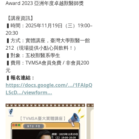
Award 2023 亞洲年度卓越獸醫師獎
【講座資訊】
▍
時間
：
2025年11月19日（三）19:00–
20:30
▍
方式：實體講座，臺灣大學獸醫一館
212（現場提供小點心與飲料！）
▍
對象：五校獸醫系學生
▍
費用：TVMSA會員免費 / 非會員200
元
▍
報名連結：
https://docs.google.com/.../1FAIpQ
LScD.../viewform
...