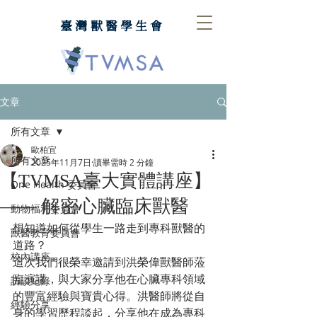
臺灣獸醫學生會
文章
所有文章
歐柏宜
所有文章
2025年11月7日
讀畢需時 2 分鐘
【TVMSA臺大實體講座】
One Health 委員會
—— 解密心臟臨床獸醫
動物福利委員會
想知道如何從學生一路走到專科獸醫的
獸醫教育委員會
道路？
校內講座
這次我們很榮幸邀請到洪榮偉獸醫師蒞
臨演講，與大家分享他在心臟專科領域
訪談紀錄
的豐富經驗與寶貴心得。洪醫師將從自
經驗分享
身的學習歷程談起，分享他在成為專科