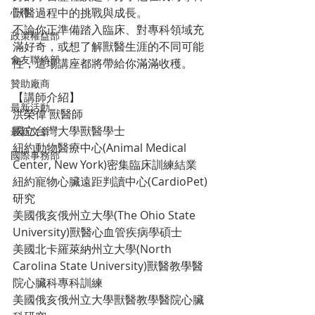
心得
獸醫過程中的挑戰與成長。
不論你正準備踏入臨床、對專科領域充
政策權益部
滿好奇，或想了解獸醫生涯的不同可能
會友聯絡部
性，這場講座都將帶給你滿滿收穫。
贊助廠商
【講師介紹】
最新活動
洪榮偉 獸醫師
國立台灣大學獸醫學士
最新文章
紐約動物醫療中心(Animal Medical 
國際事務部
Center, New York)密集臨床訓練結業
紐約寵物心臟遠距判讀中心(CardioPet)
研究
美國俄亥俄州立大學(The Ohio State 
University)獸醫心血管疾病學碩士
美國北卡羅萊納州立大學(North 
Carolina State University)獸醫教學醫
院心臟科專科訓練
美國俄亥俄州立大學獸醫教學醫院心臟