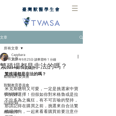
臺灣獸醫學生會
文章
所有文章
Capybara
所有文章
2021年9月25日
讀畢需時 1 分鐘
繁殖場都是非法的嗎？
One Health 委員會
繁殖場都是非法的嗎？
動物福利委員會
獸醫教育委員會
米克斯聰明又可愛，一定是挑選家中寶
校內講座
貝的好選擇！但假如你對米格魯或是拉
不拉多為之瘋狂，有不可言喻的堅持，
訪談紀錄
那請記得在購買之前，挑選來自合法繁
殖場的狗，一起來看看購買前要注意什
經驗分享