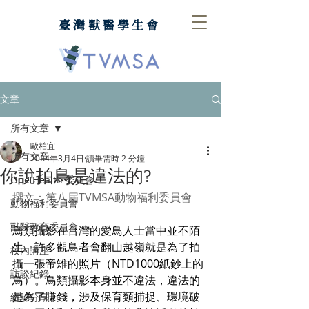
臺灣獸醫學生會
文章
所有文章
歐柏宜
所有文章
2024年3月4日
讀畢需時 2 分鐘
你說拍鳥是違法的?
One Health 委員會
撰文：第八屆TVMSA動物福利委員會
動物福利委員會
獸醫教育委員會
鳥類攝影在台灣的愛鳥人士當中並不陌
生。許多觀鳥者會翻山越嶺就是為了拍
校內講座
攝一張帝雉的照片（NTD1000紙鈔上的
訪談紀錄
鳥）。鳥類攝影本身並不違法，違法的
是為了賺錢，涉及保育類捕捉、環境破
經驗分享