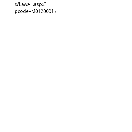
s/LawAll.aspx?
pcode=M0120001）