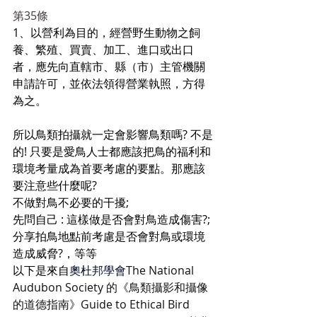
第35條
1、以營利為目的，經營野生動物之飼
養、繁殖、買賣、加工、進口或出口
者，應先向直轄市、縣（市）主管機關
申請許可，並依法領得營業執照，方得
為之。
所以鳥類拍攝就一定會影響鳥類嗎? 不是
的! 只要是愛鳥人士都應該把鳥的福利和
環境考量成為首要考慮的要點。那應該
要注意些什麼呢?
不做對鳥不必要的干擾;
先問自己 : 這樣做是否會對鳥造成傷害?;
分享拍鳥地點前考慮是否會對鳥或環境
造成威脅?，等等
以下是來自
奧杜邦學會
The National 
Audubon Society 的《鳥類攝影和攝像
的道德指南》Guide to Ethical Bird 