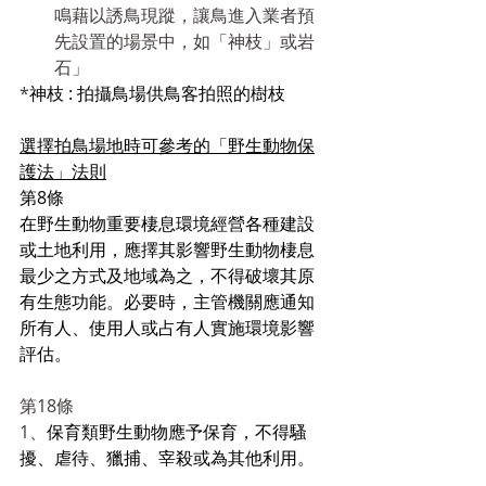
鳴藉以誘鳥現蹤，讓鳥進入業者預
先設置的場景中，如「神枝」或岩
石」
*
神枝 : 拍攝鳥場供鳥客拍照的樹枝
選擇拍鳥場地時可參考的「野生動物保
護法」法則
第8條
在野生動物重要棲息環境經營各種建設
或土地利用，應擇其影響野生動物棲息
最少之方式及地域為之，不得破壞其原
有生態功能。必要時，主管機關應通知
所有人、使用人或占有人實施環境影響
評估。
第18條
1、
保育類野生動物應予保育，不得騷
擾、虐待、獵捕、宰殺或為其他利用。