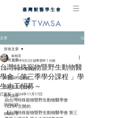
臺灣獸醫學生會
文章
所有文章
歐柏宜
所有文章
2024年9月2日
讀畢需時 1 分鐘
台灣特殊寵物暨野生動物醫
One Health 委員會
學會「第三季學分課程 」學
動物福利委員會
生志工招募～
獸醫教育委員會
已更新：
2024年11月17日
校內講座
由台灣特殊寵物暨野生動物醫學會
訪談紀錄
TEZVA ⁡主辦的
【台灣特殊寵物暨野生動物醫學會 第三
經驗分享