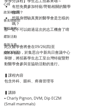
季學分課程】⁡學生志工招募來嚕～
心得
有想免費參加特寵/野動相關的醫學
會嗎？
政策權益部
想親身體驗真實的醫學會是怎樣的
會友聯絡部
嗎？
贊助廠商
那一定不可以錯過這次的志工機會了唷
～
最新活動
最新文章
此次醫學會將會在09/26(四)至
09/27(五)，於集思台中新烏日會議中心
國際事務部
舉辦，將招募學生志工至台灣特寵暨野
動醫學會參與並協助活動的進行。
▍課程內容
包含外科、眼科、疼痛管理等
▍講師
▪︎ Charly Pignon, DVM, Dip ECZM 
(Small mammals)