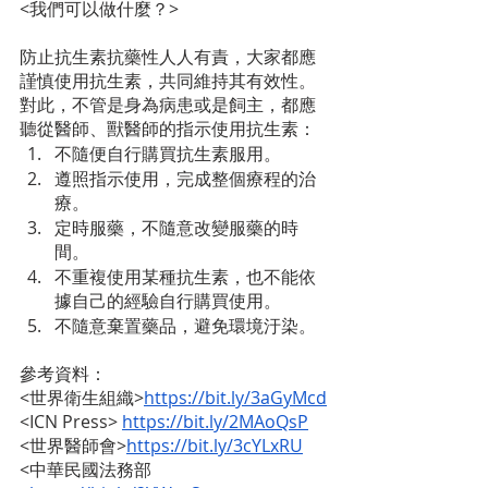
<我們可以做什麼？>
防止抗生素抗藥性人人有責，大家都應
謹慎使用抗生素，共同維持其有效性。
對此，不管是身為病患或是飼主，都應
聽從醫師、獸醫師的指示使用抗生素：
不隨便自行購買抗生素服用。
遵照指示使用，完成整個療程的治
療。
定時服藥，不隨意改變服藥的時
間。
不重複使用某種抗生素，也不能依
據自己的經驗自行購買使用。
不隨意棄置藥品，避免環境汙染。
參考資料：
<世界衛生組織>
https://bit.ly/3aGyMcd
<ICN Press>
https://bit.ly/2MAoQsP
<世界醫師會>
https://bit.ly/3cYLxRU
<中華民國法務部