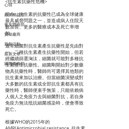
<抗生素抗藥性危機>
心得
現今，抗生素的抗藥性已成為全球健康
政策權益部
最具威脅問題之一，並造成病人住院天
會友聯絡部
數加長、更多的醫療成本及死亡率增
加。
贊助廠商
最新活動
通常細菌對抗生素產生抗藥性是先由對
一、二種抗生素產生抗藥性開始，但若
最新文章
經繼續篩選洶汰，細菌就可能對多種抗
國際事務部
生素產生抗藥性。細菌剛開始對少數藥
物具抗藥性時，醫師尚可選擇其他類的
抗生素來加以治療。但當細菌演變成對
大多數的抗生素或全部抗生素都具有抗
藥性時，醫師便束手無策，只能依賴病
人個人之免疫力去與細菌對抗，若自身
免疫力無法抵抗細菌感染時，便會導致
死亡。 
根據WHO的2015年的
AMR(Antimicrobial resistance, 抗生素