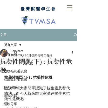
臺灣獸醫學生會
文章
所有文章
Capybara
所有文章
2021年9月26日
讀畢需時 2 分鐘
抗藥性問題(下) : 抗藥性危
One Health 委員會
機
動物福利委員會
抗藥性問題(下) : 抗藥性危機
獸醫教育委員會
校內講座
上次帶領大家簡單認識了抗生素及替代
療法，而今天就來跟大家講述抗生素抗
訪談紀錄
藥性危機吧～ 
經驗分享