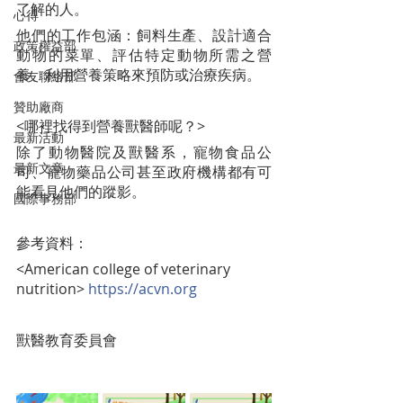
了解的人。
心得
他們的工作包涵：飼料生產、設計適合
政策權益部
動物的菜單、評估特定動物所需之營
養、利用營養策略來預防或治療疾病。
會友聯絡部
贊助廠商
<哪裡找得到營養獸醫師呢？>
最新活動
除了動物醫院及獸醫系，寵物食品公
最新文章
司、寵物藥品公司甚至政府機構都有可
能看見他們的蹤影。
國際事務部
參考資料：
<American college of veterinary 
nutrition> 
https://acvn.org
獸醫教育委員會