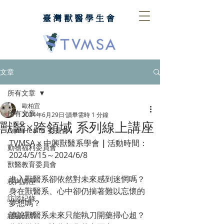
臺灣獸醫學生會
文章
所有文章
歐柏宜
所有文章
2024年6月29日
讀畢需時 1 分鐘
獸醫×跨領域 系列線上講座
One Health 委員會
TVMSA × 中興獸醫系學會
｜
活動時間：
動物福利委員會
2024/5/15～2024/6/8
獸醫教育委員會
進入獸醫系卻依然對未來感到迷惘嗎？
校內講座
身在獸醫系、心中卻仍揣著難以忘懷的
訪談紀錄
夢想嗎？
誰說獸醫系未來只能執刀開藥掃心超？
經驗分享