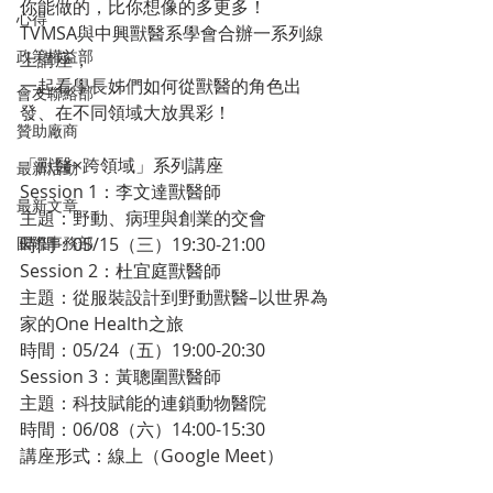
你能做的，比你想像的多更多！
心得
TVMSA與中興獸醫系學會合辦一系列線
政策權益部
上講座，
一起看學長姊們如何從獸醫的角色出
會友聯絡部
發、在不同領域大放異彩！
贊助廠商
「獸醫×跨領域」系列講座
最新活動
Session 1：李文達獸醫師
最新文章
主題：野動、病理與創業的交會
國際事務部
時間：05/15（三）19:30-21:00
Session 2：杜宜庭獸醫師
主題：從服裝設計到野動獸醫–以世界為
家的One Health之旅
時間：05/24（五）19:00-20:30
Session 3：黃聰圍獸醫師
主題：科技賦能的連鎖動物醫院
時間：06/08（六）14:00-15:30
講座形式：線上（Google Meet）