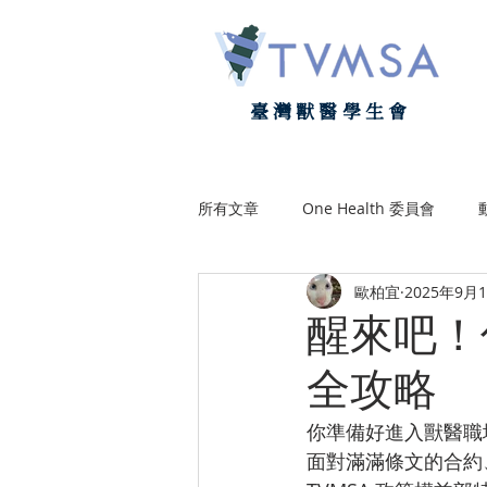
臺灣獸醫學生會
所有文章
One Health 委員會
歐柏宜
2025年9月
政策權益部
會友聯絡部
醒來吧！
全攻略
你準備好進入獸醫職
面對滿滿條文的合約