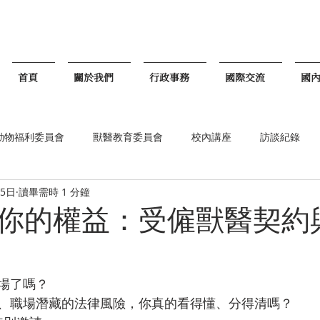
首頁
關於我們
行政事務
國際交流
國
動物福利委員會
獸醫教育委員會
校內講座
訪談紀錄
15日
讀畢需時 1 分鐘
贊助廠商
最新活動
最新文章
國際事務部
你的權益：受僱獸醫契約
場了嗎？
、職場潛藏的法律風險，你真的看得懂、分得清嗎？