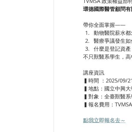
TVMSA 政策權益
環德國際醫管顧問有
帶你全面掌握——
動物醫院薪水都
醫療爭議發生如
什麼是登記資產
不只獸醫系學生，高
講座資訊
▍
時間
 ：
2025/09/21
▍
地點：國立中興大
▍
對象：全臺獸醫系
▍
報名費用：TVMS
點我立即報名去～