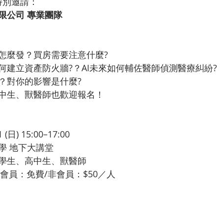
部特別邀請：
限公司 專業團隊
怎麼發？買房需要注意什麼?
何建立資產防火牆?？AI未來如何輔佐醫師偵測醫療糾紛?
？對你的影響是什麼?
中生、獸醫師也歡迎報名！
 (日) 15:00–17:00
學 地下大講堂
學生、高中生、獸醫師
A會員：免費/非會員：$50／人