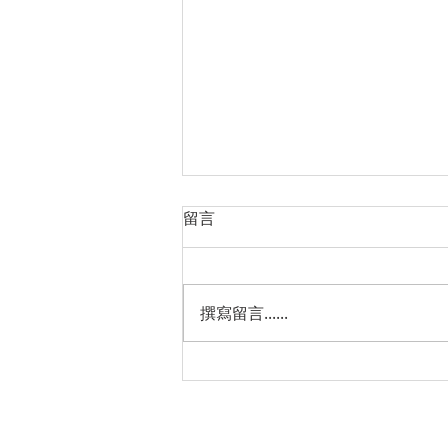
留言
撰寫留言......
【TVMSA臺大實體講座】 特
殊寵物醫療現場：從飼養管理
到動物福利