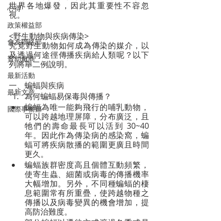
世界各地爆發，因此其重要性不容忽
心得
視。
政策權益部
<野生動物與疾病傳染>
會友聯絡部
究竟野生動物如何成為傳染的媒介，以
及透過何途徑傳播疾病給人類呢？以下
贊助廠商
列將舉二例說明。 
最新活動
一、蝙蝠與疾病
最新文章
為何蝙蝠易保毒與傳播？
蝙蝠為唯一能夠飛行的哺乳動物，
國際事務部
可以跨越地理屏障，分布廣泛，且
牠們的壽命最長可以活到 30~40
年。因此作為傳染病的感染窩，蝙
蝠可將疾病散播的範圍更廣且時間
更久。
蝙蝠族群密度高且個體互動頻繁，
使寄生蟲、細菌或病毒的傳播機率
大幅增加。另外，不同種蝙蝠的棲
息範圍常有所重疊，使跨越物種之
傳播以及病毒變異的機會增加，提
高防治難度。