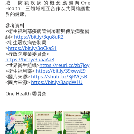
域，防範疾病的概念應趨向One 
Health，三領域相互合作以共同維護世
界的健康。
參考資料：
<衛生福利部疾病管制署新興傳染病整備
組> 
https://bit.ly/3qu8uR2
<衛生署疾病管制局
>
https://bit.ly/3qCkaS1
<行政院農業委員會> 
https://bit.ly/3uaaAa8
<世界衛生組織>
https://reurl.cc/zb7joy
<衛生福利部> 
https://bit.ly/39xwwE9
<圖片來源> 
https://shutr.bz/3jRVQsB
<圖片來源> 
https://bit.ly/3aqdW1U
One Health 委員會