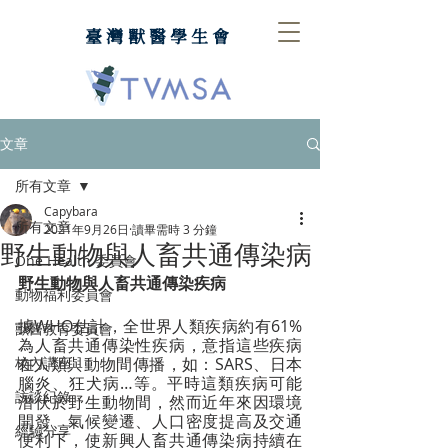
臺灣獸醫學生會
文章
所有文章
Capybara
所有文章
2021年9月26日
讀畢需時 3 分鐘
野生動物與人畜共通傳染病
One Health 委員會
野生動物與人畜共通傳染疾病
動物福利委員會
據WHO估計，全世界人類疾病約有61%
獸醫教育委員會
為人畜共通傳染性疾病，意指這些疾病
校內講座
在人類與動物間傳播，如：SARS、日本
腦炎、狂犬病…等。平時這類疾病可能
訪談紀錄
潛伏於野生動物間，然而近年來因環境
開發、氣候變遷、人口密度提高及交通
經驗分享
便利下，使新興人畜共通傳染病持續在