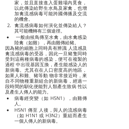
家，並且直接進入蛋雞場內覓食，
以此傳染給野生水鳥及家禽，也增
加禽流感病毒可能跨國傳播及交流
的機會。 
禽流感病毒如何演化並傳染給人？
其可能機轉有三個途徑。
 一般由候鳥傳至水禽，由水禽感染
陸禽（如雞），再由雞傳給豬。
因為豬的細胞上同時具有辨識 人流感及
禽流感病毒的受器，因此一旦豬隻同時
受到這兩種病毒的感染，便可在複製的
過程 中出現基因互換，產生能感染人的
新病毒。尤其在在人口密度高的地區，
如果人和雞、豬等動 物非常接近時，來
自不同物種重新組合的新病毒，經過一
段時間的馴化便能對人類產生致病 性以
及產生人傳人的能力。
病毒經突變（如 H5N1），由雞傳
人。
H5N1 傳至 人後，與人的流感病毒
（如 H1N1 或 H3N2）重組而產生
一個人傳人的新病毒。