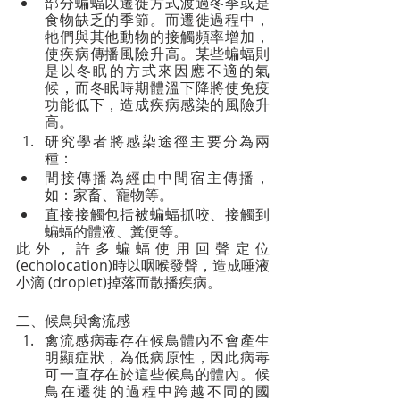
部分蝙蝠以遷徙方式渡過冬季或是
食物缺乏的季節。而遷徙過程中，
牠們與其他動物的接觸頻率增加，
使疾病傳播風險升高。某些蝙蝠則
是以冬眠的方式來因應不適的氣
候，而冬眠時期體溫下降將使免疫
功能低下，造成疾病感染的風險升
高。
研究學者將感染途徑主要分為兩
種：
間接傳播為經由中間宿主傳播，
如：家畜、寵物等。
直接接觸包括被蝙蝠抓咬、接觸到
蝙蝠的體液、糞便等。
此外，許多蝙蝠使用回聲定位
(echolocation)時以咽喉發聲，造成唾液
小滴 (droplet)掉落而散播疾病。
二、候鳥與禽流感 
禽流感病毒存在候鳥體內不會產生
明顯症狀，為低病原性，因此病毒
可一直存在於這些候鳥的體內。候
鳥在遷徙的過程中跨越不同的國