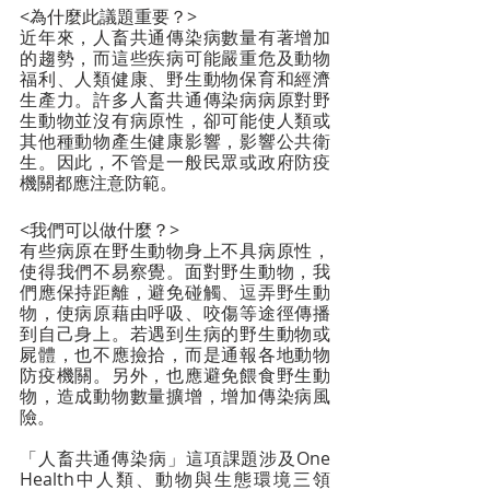
<為什麼此議題重要？>
近年來，人畜共通傳染病數量有著增加
的趨勢，而這些疾病可能嚴重危及動物
福利、人類健康、野生動物保育和經濟
生產力。許多人畜共通傳染病病原對野
生動物並沒有病原性，卻可能使人類或
其他種動物產生健康影響，影響公共衛
生。因此，不管是一般民眾或政府防疫
機關都應注意防範。
<我們可以做什麼？>
有些病原在野生動物身上不具病原性，
使得我們不易察覺。面對野生動物，我
們應保持距離，避免
碰觸、逗弄野生動
物
，使病原藉由呼吸、咬傷等途徑傳播
到自己身上。若遇到生病的野生動物或
屍體，也不應撿拾，而是通報各地動物
防疫機關。另外，也應避免餵食野生動
物，造成動物數量擴增，增加傳染病風
險。
「人畜共通傳染病」這項課題涉及One 
Health中人類、動物與生態環境三領