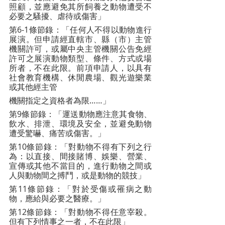
照顧，並應避免其所飼養之動物遭受不
必要之騷擾、虐待或傷害」
第6-1條節錄：「任何人不得以動物進行
展演。但申請經直轄市、縣（市）主管
機關許可，或屬中央主管機關公告免經
許可之展演動物類型、條件、方式或場
所者，不在此限。前項申請人，以具有
社會教育機構、休閒農場、觀光遊樂業
或其他經主管
機關指定之資格者為限……」
第9條節錄：「運送動物應注意其食物、
飲水、排泄、環境及安全，並避免動物
遭受驚嚇、痛苦或傷害。」
第10條節錄：「對動物不得有下列之行
為：以直接、間接賭博、娛樂、營業、
宣傳或其他不當目的，進行動物之間或
人與動物間之搏鬥，或是動物的競技」
第11條節錄：「對於受傷或罹病之動
物，應給與必要之醫療。」
第12條節錄：「對動物不得任意宰殺。
但有下列情事之一者，不在此限」