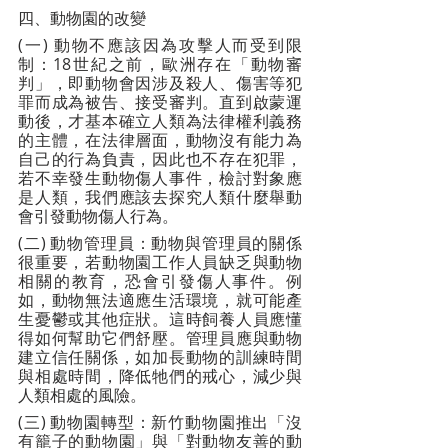
四、動物園的改變
(一) 動物不應該因為攻擊人而受到限
制：18世紀之前，歐洲存在「動物審
判」，即動物會因涉及殺人、傷害等犯
罪而成為被告、接受審判。直到啟蒙運
動後，才基本確立人類為法律權利義務
的主體，在法律層面，動物沒有能力為
自己的行為負責，因此也不存在犯罪，
若不幸發生動物傷人事件，檢討對象應
是人類，我們應該去探究人類什麼舉動
會引發動物傷人行為。
(二) 動物管理員：動物與管理員的關係
很重要，若動物園工作人員缺乏與動物
相關的教育，恐會引發傷人事件。例
如，動物無法適應生活環境，就可能產
生憂鬱或其他症狀。這時飼養人員應懂
得如何幫助它們舒壓。管理員應與動物
建立信任關係，如加長動物的訓練時間
與相處時間，降低牠們的戒心，減少與
人類相處的風險。
(三) 動物園轉型：新竹動物園推出「沒
有籠子的動物園」與「對動物友善的動