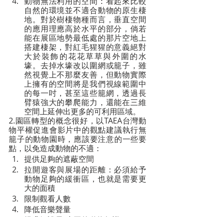
動物無法利用的空間：看起來比較
自然的環境並不適合動物的原生棲
地。對於樹棲物種而言，垂直空間
的應用理應高於水平的部分，倘若
能在展區地勢最低處的那片空地上
搭建棲架，對紅毛猩猩的意義絕對
大於裝飾的花花草草與外圍的水
壕。去掉水壕改以圍網或籠子，雖
然視覺上不那麼友善，但動物實際
上擁有的空間將是我們視線範圍中
的每一吋，甚至這些籠網，透過長
臂猿強大的攀爬能力，還能在三維
空間上延伸出更多的可利用區域。
2.園區轉型的概念很好，以TAEA台灣動
物平權促進會影片中的觀點建議執行無
籠子的動物園時，應該要注意的一些要
點，以免造成動物的不適：
提供足夠的遮蔽空間
拉開遊客與展場的距離：必須給予
動物足夠的緩衝區，也就是需要更
大的面積
限制觀看人數
降低音樂聲量