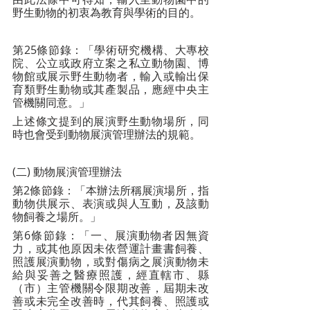
野生動物的初衷為教育與學術的目的。
第25條節錄：「學術研究機構、大專校
院、公立或政府立案之私立動物園、博
物館或展示野生動物者，輸入或輸出保
育類野生動物或其產製品，應經中央主
管機關同意。」
上述條文提到的展演野生動物場所，同
時也會受到動物展演管理辦法的規範。
(二) 動物展演管理辦法
第2條節錄：「本辦法所稱展演場所，指
動物供展示、表演或與人互動，及該動
物飼養之場所。」
第6條節錄：「一、展演動物者因無資
力，或其他原因未依營運計畫書飼養、
照護展演動物，或對傷病之展演動物未
給與妥善之醫療照護，經直轄市、縣
（市）主管機關令限期改善，屆期未改
善或未完全改善時，代其飼養、照護或