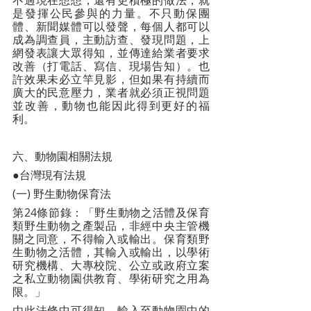
不過現在想想，還有更積極的做法，就
是發揮公民參與的力量。不只動保團
體、新聞媒體可以發聲，每個人都可以
成為調查員，主動訪查、發現問題，上
網發表讓大眾得知，並傳達給業者要求
改善（打電話、寫信、現場告知）。也
許效果未必立竿見影，但如果有持續而
廣大的民意壓力，業者就必須正視問題
並改善，動物也能因此得到更好的福
利。
六、動物園相關法規
●台灣現有法規
(一) 野生動物保育法
第24條節錄：「野生動物之活體及保育
類野生動物之產製品，非經中央主管機
關之同意，不得輸入或輸出。保育類野
生動物之活體，其輸入或輸出，以學術
研究機構、大專校院、公立或政府立案
之私立動物園供教育、學術研究之用為
限。」
由此法條中可得知，輸入至動物園中的