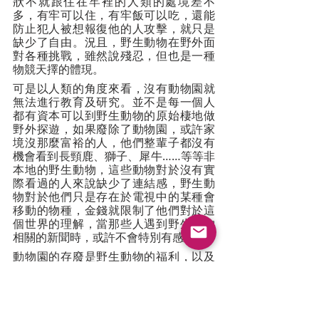
狀不就跟住在牢裡的人類的處境差不
多，有牢可以住，有牢飯可以吃，還能
防止犯人被想報復他的人攻擊，就只是
缺少了自由。況且，野生動物在野外面
對各種挑戰，雖然說殘忍，但也是一種
物競天擇的體現。
可是以人類的角度來看，沒有動物園就
無法進行教育及研究。並不是每一個人
都有資本可以到野生動物的原始棲地做
野外探遊，如果廢除了動物園，或許家
境沒那麼富裕的人，他們整輩子都沒有
機會看到長頸鹿、獅子、犀牛……等等非
本地的野生動物，這些動物對於沒有實
際看過的人來說缺少了連結感，野生動
物對於他們只是存在於電視中的某種會
移動的物種，金錢就限制了他們對於這
個世界的理解，當那些人遇到野生動物
相關的新聞時，或許不會特別有感覺。
動物園的存廢是野生動物的福利，以及
為了縮小貧富差距導致的資源不均之間
的拉鋸戰，在現況動物園存在的時候，
我們也是盡力恢復與營造野生動物他們
的原始棲地。在查詢資料時，我看到一