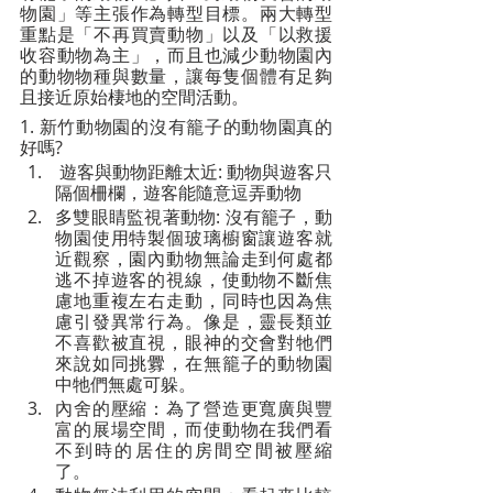
物園」等主張作為轉型目標。兩大轉型
重點是「不再買賣動物」以及「以救援
收容動物為主」，而且也減少動物園內
的動物物種與數量，讓每隻個體有足夠
且接近原始棲地的空間活動。
1. 新竹動物園的沒有籠子的動物園真的
好嗎?
 遊客與動物距離太近: 動物與遊客只
隔個柵欄，遊客能隨意逗弄動物
多雙眼睛監視著動物: 沒有籠子，動
物園使用特製個玻璃櫥窗讓遊客就
近觀察，園內動物無論走到何處都
逃不掉遊客的視線，使動物不斷焦
慮地重複左右走動，同時也因為焦
慮引發異常行為。像是，靈長類並
不喜歡被直視，眼神的交會對牠們
來說如同挑釁，在無籠子的動物園
中牠們無處可躲。
內舍的壓縮：為了營造更寬廣與豐
富的展場空間，而使動物在我們看
不到時的居住的房間空間被壓縮
了。