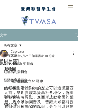
臺灣獸醫學生會
文章
所有文章
Capybara
所有文章
2021年9月25日
讀畢需時 10 分鐘
動物園
One Health 委員會
動物園
動物福利委員會
獸醫教育委員會
一、動物園成立的歷史
人類蒐集活體動物的歷史可以追溯至西
校內講座
元前，早期貴族為提高社會地位，會訓
訪談紀錄
養各種奇珍異獸，進而形成動物園的雛
形。現今動物園普及，普羅大眾都能親
經驗分享
眼目睹各種動物的風采，甚至可以與動