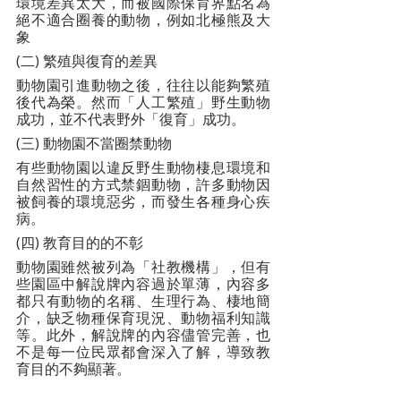
環境差異太大，而被國際保育界點名為
絕不適合圈養的動物，例如北極熊及大
象
(二) 繁殖與復育的差異
動物園引進動物之後，往往以能夠繁殖
後代為榮。然而「人工繁殖」野生動物
成功，並不代表野外「復育」成功。
(三) 動物園不當圈禁動物
有些動物園以違反野生動物棲息環境和
自然習性的方式禁錮動物，許多動物因
被飼養的環境惡劣，而發生各種身心疾
病。
(四) 教育目的的不彰
動物園雖然被列為「社教機構」，但有
些園區中解說牌內容過於單薄，內容多
都只有動物的名稱、生理行為、棲地簡
介，缺乏物種保育現況、動物福利知識
等。此外，解說牌的內容儘管完善，也
不是每一位民眾都會深入了解，導致教
育目的不夠顯著。