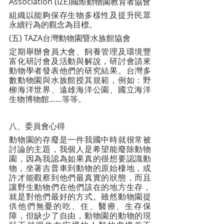
Association (IZE)國際動物園教育者協會
組織以能夠保存生物多樣性及提升民眾
永續行為的觀念為目標。
(五) TAZA台灣動物園暨水族館協會
定期舉辦會員大會、飼養管理及環境豐
富化研討會及活動與解說，研討會請來
動物學者發表他們的研究結果。台灣多
數動物園與水族館授其規範，例如：野
柳海洋世界、遠雄海洋公園、國立海洋
生物博物館……等等。
八、委員會心得
動物園的存廢是一件我國中時就很常被
討論的主題，我個人是希望能廢除動物
園，因為我認為如果真的很想要認識動
物，坐著吉普車到動物的原始棲地，或
許才能觀察到他們最真實的狀態，而且
讓野生動物們在他們該在的地方生存，
就是對他們最好的方式。雖然動物園提
供他們無憂的吃、住、醫療、生存保
障，但缺少了自由，動物園的動物的現