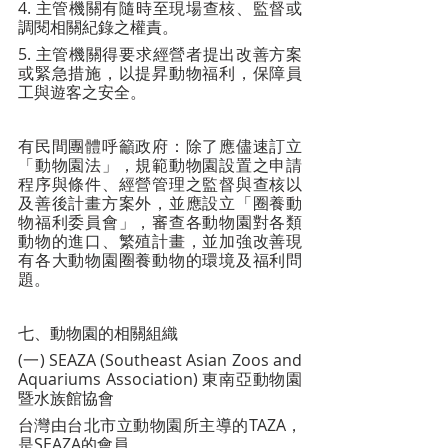
4. 主管機關有隨時至現場查核、監督或
調閱相關紀錄之權責。
5. 主管機關得要求經營者提出改善方案
或緊急措施，以提昇動物福利，保障員
工與遊客之安全。
有民間團體呼籲政府：除了應儘速訂立
「動物園法」，規範動物園設置之申請
程序與條件、經營管理之監督與查核以
及善後計畫方案外，並應設立「圈養動
物福利委員會」，審查各動物園對各類
動物的進口、繁殖計畫，並加強改善現
有各大動物園圈養動物的環境及福利問
題。
七、動物園的相關組織
(一) SEAZA (Southeast Asian Zoos and 
Aquariums Association) 東南亞動物園
暨水族館協會
台灣由台北市立動物園所主導的TAZA，
是SEAZA的會員。