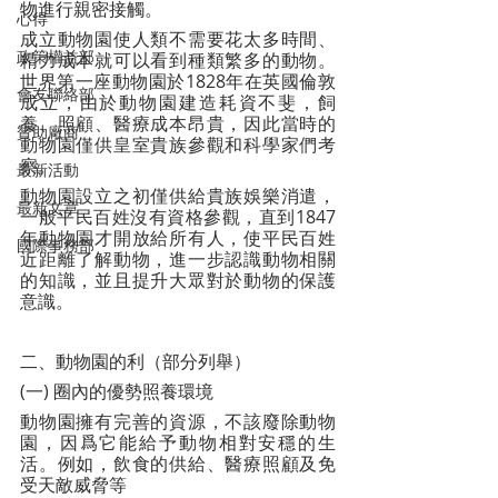
物進行親密接觸。
心得
成立動物園使人類不需要花太多時間、
政策權益部
精力成本就可以看到種類繁多的動物。
世界第一座動物園於1828年在英國倫敦
會友聯絡部
成立，由於動物園建造耗資不斐，飼
養、照顧、醫療成本昂貴，因此當時的
贊助廠商
動物園僅供皇室貴族參觀和科學家們考
察。
最新活動
動物園設立之初僅供給貴族娛樂消遣，
最新文章
一般平民百姓沒有資格參觀，直到1847
年動物園才開放給所有人，使平民百姓
國際事務部
近距離了解動物，進一步認識動物相關
的知識，並且提升大眾對於動物的保護
意識。
二、動物園的利（部分列舉）
(一) 圈內的優勢照養環境
動物園擁有完善的資源，不該廢除動物
園，因爲它能給予動物相對安穩的生
活。例如，飲食的供給、醫療照顧及免
受天敵威脅等