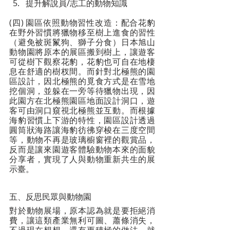
提升解說員/志工的動物知識
(四) 園區依照動物習性改造：配合花豹
在野外習慣將獵物移至樹上進食的習性
（避免被斑鬣狗、獅子分食）日本旭山
動物園將原本的展區搬到樹上，讓遊客
可從樹下觀察花豹，花豹也可自在地棲
息在舒適的樹杈間。而針對北極熊的園
區設計，因北極熊的覓食方式是在雪地
挖個洞，並躲在一旁等待獵物出現，因
此園方在北極熊園區地面設計洞口，遊
客可由洞口窺視北極熊並互動。而根據
海豹習慣上下游的特性，園區設計透過
圓筒狀海路讓海豹彷彿穿梭在三度空間
等，動物不再是玻璃櫥窗裡的觀賞品，
反而是讓來園遊客體驗動物本來的面貌
分享者，實現了人與動物重新共生的展
示臺。
五、反思民眾與動物園
對於動物展場，原本認為就是要拒絕消
費，讓這類產業無利可圖、蕭條消失，