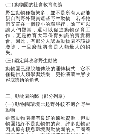
(二) 動物園的社會教育意義
野生動物種類繁多，並不是所有人都能
親自到野外觀賞這些野生動物，若將牠
們安置在一個較小的環境裡，除了可以
讓人們觀賞，還可以促進動物保育工
作，更是教育大眾保育知識的寶貴機
會。因此，有部分人認為動物園不該被
廢除，一旦廢除將會是人類最大的損
失。
(三) 鑑定與收容野生動物
動物園已經脫離傳統的運轉模式，它不
僅提供人類學習娛樂，更扮演著生態收
容庇護所的角色
三、動物園的弊（部分列舉）
(一) 動物園環境比起野外較不適合野生
動物
雖然動物園擁有良好的醫療資源，但動
物園始終不是動物們的家。許多動物都
因其原有棲息環境與動物園的人工圈養