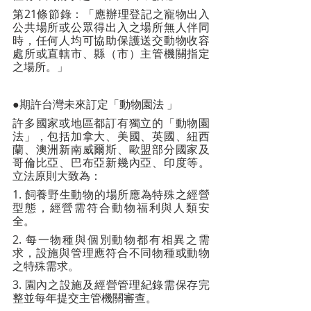
第21條節錄：「應辦理登記之寵物出入
公共場所或公眾得出入之場所無人伴同
時，任何人均可協助保護送交動物收容
處所或直轄市、縣（市）主管機關指定
之場所。」
●期許台灣未來訂定「動物園法 」
許多國家或地區都訂有獨立的「動物園
法」，包括加拿大、美國、英國、紐西
蘭、澳洲新南威爾斯、歐盟部分國家及
哥倫比亞、巴布亞新幾內亞、印度等。
立法原則大致為：
1. 飼養野生動物的場所應為特殊之經營
型態，經營需符合動物福利與人類安
全。
2. 每一物種與個別動物都有相異之需
求，設施與管理應符合不同物種或動物
之特殊需求。
3. 園內之設施及經營管理紀錄需保存完
整並每年提交主管機關審查。