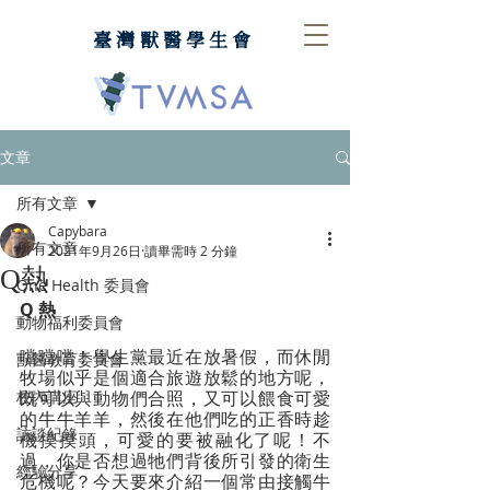
臺灣獸醫學生會
文章
所有文章
Capybara
所有文章
2021年9月26日
讀畢需時 2 分鐘
Q熱
One Health 委員會
Q 熱
動物福利委員會
噹噹噹！學生黨最近在放暑假，而休閒
獸醫教育委員會
牧場似乎是個適合旅遊放鬆的地方呢，
校內講座
既可以與動物們合照，又可以餵食可愛
的牛牛羊羊，然後在他們吃的正香時趁
訪談紀錄
機摸摸頭，可愛的要被融化了呢！不
過，你是否想過牠們背後所引發的衛生
經驗分享
危機呢？今天要來介紹一個常由接觸牛