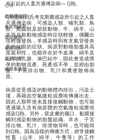
羊引起的人畜共通傳染病— Q熱。 
心得
政策權益部
Q熱是由貝氏考克斯菌感染所引起之人畜
共通傳染病，可感染人類、哺乳類、鳥
會友聯絡部
類、爬蟲類及節肢動物。牛、綿羊、山
羊等反芻動物感染時症狀輕微，偶爾出
贊助廠商
現輕微發熱，羊感染時則有支氣管發炎
及粉紅眼的症狀。病原對動物胎盤具高
最新活動
度親和性，也能存在於牛血液、綿羊及
山羊的乳腺、淋巴結中，因此會造成懷
最新文章
孕的動物流產、死產或不孕，並經由胎
國際事務部
盤、子宮排出物、乳汁和糞便散佈病
原。
病原從受感染的動物體內排出，污染土
壤，再藉由空氣微粒或塵埃傳播出去。
因此人類即使未直接接觸動物，也可能
透過吸入含有病原體的空氣微粒或塵埃
感染Q熱。另外，當皮膚的傷口、黏膜接
觸到感染動物的胎盤組織、羊水、子宮
排出物、乳汁、排泄物等時，也可能得
到Q熱。因為這樣的傳播方式，經常接觸
牲畜（山羊、綿羊、牛隻等）的工作