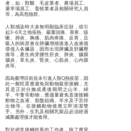
者，如：獸醫、毛皮業者、農場員工、
屠宰場員工、畜牧業者及相關研究人員
等，為高危險群。
人類感染時大多無明顯臨床症狀，或引
起3~6天之弛張熱、嚴重頭痛、畏寒、咳
嗽、肺炎、胸痛、肌肉疼痛、反胃，且
吸入的病原會在肺臟增殖後進入血液循
環侵入各臟器，因而出現脾臟及肝臟壓
痛等，產生肉芽腫性肝炎、肺炎、腦膜
腦炎、睪丸炎、腎炎、心肌炎、心內膜
炎等。 
因為臺灣目前並未引進人類Q熱疫苗，因
此一般民眾應避免與動物親密接觸，尤
其是正於分娩或產後期間之山羊、綿
羊、牛隻等動物，應儘量避免直接接觸
動物之血液、胎盤組織、羊水及子宮排
出物等。在接觸動物後應立即清潔雙
手。另外，生乳及相關乳製品必須經過
滅菌處理後才能食用。  
對於經常接觸牲畜的工作者，除了應穿