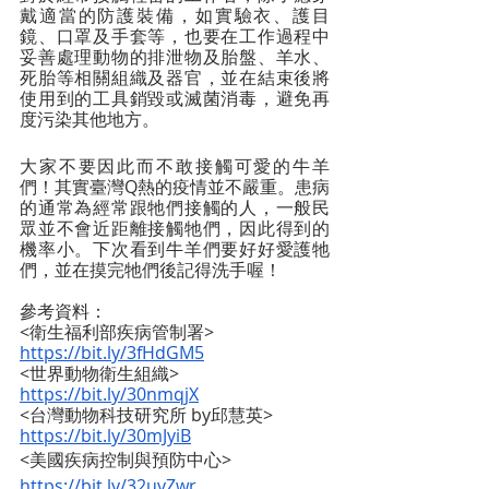
戴適當的防護裝備，如實驗衣、護目
鏡、口罩及手套等，也要在工作過程中
妥善處理動物的排泄物及胎盤、羊水、
死胎等相關組織及器官，並在結束後將
使用到的工具銷毀或滅菌消毒，避免再
度污染其他地方。
大家不要因此而不敢接觸可愛的牛羊
們！其實臺灣Q熱的疫情並不嚴重。患病
的通常為經常跟牠們接觸的人，一般民
眾並不會近距離接觸牠們，因此得到的
機率小。下次看到牛羊們要好好愛護牠
們，並在摸完牠們後記得洗手喔！
參考資料：
<衛生福利部疾病管制署> 
https://bit.ly/3fHdGM5
<世界動物衛生組織> 
https://bit.ly/30nmqjX
<台灣動物科技研究所 by邱慧英>
https://bit.ly/30mJyiB
<美國疾病控制與預防中心>  
https://bit.ly/32uyZwr