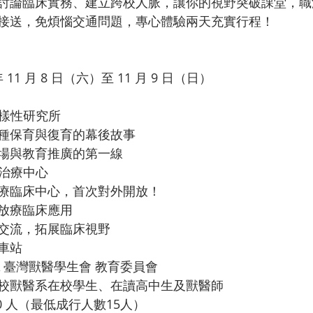
討論臨床實務、建立跨校人脈，讓你的視野突破課堂，職
接送，免煩惱交通問題，專心體驗兩天充實行程！
 11 月 8 日（六）至 11 月 9 日（日）
多樣性研究所
種保育與復育的幕後故事
場與教育推廣的第一線
射治療中心
療臨床中心，首次對外開放！
放療臨床應用
交流，拓展臨床視野
車站
A 臺灣獸醫學生會 教育委員會
校獸醫系在校學生、在讀高中生及獸醫師
0 人（最低成行人數15人）