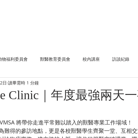
首頁
關於我們
行政事務
國際交流
國
動物福利委員會
獸醫教育委員會
校內講座
訪談紀錄
22日
讀畢需時 1 分鐘
贊助廠商
最新活動
最新文章
國際事務部
 the Clinic｜年度最強兩
 日，TVMSA 將帶你走進平常難以踏入的獸醫專業工作場域！
為難得的參訪地點，更是各校獸醫學生齊聚一堂、互相交