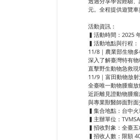
透過分享學習經驗、
元。全程提供遊覽車
活動資訊：
▍
活動時間：2025 年
▍
活動地點與行程：
11/8｜農業部生物
深入了解臺灣特有物
直擊野生動物急救現
11/9｜富田動物放
全臺唯一動物腫瘤放
近距離見證動物腫瘤
與專業獸醫師面對面
▍
集合地點：台中火
▍
主辦單位：TVMS
▍
招收對象：全臺五
▍
招收人數：限額 4