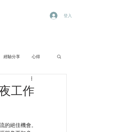
登入
內活動
委員會專欄
More
經驗分享
心得
天一夜工作
流的絕佳機會。