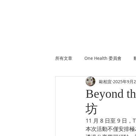
臺灣獸醫學生會
所有文章
One Health 委員會
歐柏宜
2025年9月
政策權益部
會友聯絡部
Beyond
坊
11 月 8 日至 9
本次活動不僅安排極