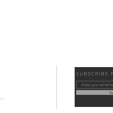
SUBSCRIBE 
S
com