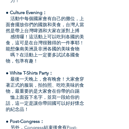
力！
●
Culture Evening：
活動中每個國家會有自己的攤位，上
面會擺放你們的國旗和美食，台灣人當
然是帶上台灣啤酒和大家在派對上搏
感情囉！這活動上可以吃到各國的美
食，這可是在台灣很難得的一件事耶！
能想像南美洲及非洲各國的美味食物
嗎？在活動上一定要多試試各國食
物，包準有趣！
●
White T-Shirts Party：
最後一天晚上，會有晚會！大家會穿
著正式的服裝，拍拍照、吃吃美味的食
物，最重要的是大家會在你帶的白踢
恤上面簽下名字，並寫一段給你的
話，這一定是讓你帶回國可以好好懷念
的紀念品！
●
Post-Congress：
另外，Congress結束後會有Post-