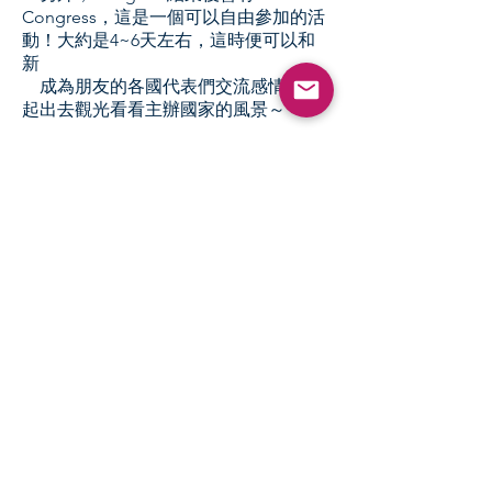
Congress，這是一個可以自由參加的活
動！大約是4~6天左右，這時便可以和
新
​ 成為朋友的各國代表們交流感情，一
起出去觀光看看主辦國家的風景～
介紹完了Congress的活動，偷偷額外透
露一下～在Congress的期間每晚都會到
不同的Bar，讓你在一天的活動完可以好
好放鬆CHILL一下
聯絡我們
SUBSCRIBE FOR EMAILS
Subscribe Now