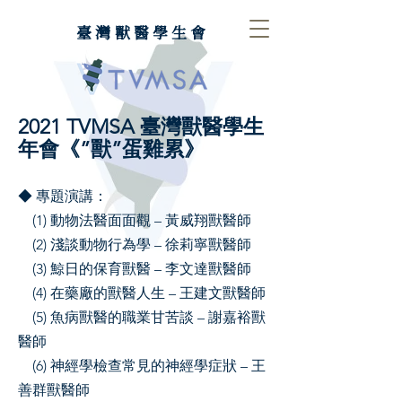
臺灣獸醫學生會
2021 TVMSA 臺灣獸醫學生
年會《”獸”蛋雞累》
◆ 專題演講：
(1) 動物法醫面面觀 – 黃威翔獸醫師
(2) 淺談動物行為學 – 徐莉寧獸醫師
(3) 鯨日的保育獸醫 – 李文達獸醫師
(4) 在藥廠的獸醫人生 – 王建文獸醫師
(5) 魚病獸醫的職業甘苦談 – 謝嘉裕獸
醫師
(6) 神經學檢查常見的神經學症狀 – 王
善群獸醫師