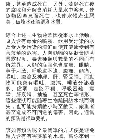
康，甚至造成死亡。另外，藻類死亡後
的腐敗和分解會消耗大量水中溶氧，使
魚類因窒息而死亡，也使水體產生惡
臭，破壞水產資源和水質。
綜合上述，生物通常因從事水上活動、
吸入含有毒素的噴霧、飲用受汙染的水
及食入受污染的海鮮而使其健康受到有
害藻華的危害。人與動物的症狀會隨著
暴露程度、毒素種類與數量的不同而有
所差異。人類的症狀包含皮膚、眼睛、
鼻子刺激、呼吸道不適、腹痛、頭痛、
嘔吐、腹瀉及神經、肝、腎受損。而動
物可能會有嘔吐、腹瀉、唾液分泌過
多、虛弱、走路不穩、呼吸困難、痙
攣、肝衰竭、抽搐，甚至死亡等情形。
這些症狀可能隨著生物離開該水域而消
失，也可能持續數小時至數天，嚴重者
甚至造成不可回逆的傷害。因此，適當
的預防是很重要的。
該如何預防呢？最簡單的方式便是避免
進入含有有害藻華的水域。當你來到一