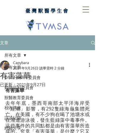
臺灣獸醫學生會
文章
所有文章
Capybara
所有文章
2021年9月26日
讀畢需時 2 分鐘
有害藻華
One Health 委員會
已更新：
2021年9月27日
動物福利委員會
有害藻華
獸醫教育委員會
去年年底，墨西哥南部太平洋海岸受
校內講座
「紅潮」影響，有292隻綠海龜集體死
亡。在美國，有不少狗在喝了池塘水或
訪談紀錄
在湖邊游泳後，發生藍綠藻中毒事件。
這些事件的共同點都是由有害藻華所造
經驗分享
成的。究竟「有害藻華」是什麼？它又