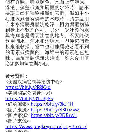
個有異味、特別顏色、水面上有泡沫、
浮渣、藻墊或魚類屍體的水域時，請不
要讓自己和寵物接觸到它們。假如不小
心進入到含有藻華的水域時，請盡速用
自來水清將身體洗乾淨，切勿讓寵物舔
到身上不乾淨的毛。另外，受汙染的水
與海鮮也是需要注意的地方。不要隨便
飲用湖水、河水和池塘水，即便它們看
起來很乾淨，當中也可能隱藏著看不到
的毒素或病菌的！海鮮中的毒素無色無
味，高溫烹調也無法清除，所以食用前
必須多加留意與小心。
參考資料：
<美國疾病管制與預防中心> 
https://bit.ly/2F8lOId
<美國國家公園管理局> 
https://bit.ly/31uBgFS
<紐約郵報> 
https://bit.ly/3ktl1l1
<圖片來源> 
https://bit.ly/33LnZvw
<圖片來源> 
https://bit.ly/2DBrwli
<圖片來源> 
https://www.pngkey.com/pngs/toxic/