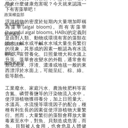
帶來什麼健康危害呢？今天就來認識一
心得
下有害藻華吧！
政策權益部
浮游植物的密度於短期內大量增加即稱
會友聯絡部
為藻華(algal bloom)。而有害藻華
(harmful algal blooms, HABs)的定義則
贊助廠商
是由對人類、動物或環境有害的藻類在
淡水、鹹水或半鹹水水域大量生長繁衍
最新活動
的現象，其形成的因素一般認為有水流
最新文章
靜止、富營養化、日照量增大和水溫上
升等。藻華會改變水的外觀，通常會有
國際事務部
類似泡沫、浮渣、濃漆或地毯一般的東
西漂浮於水面上，可能呈紅、棕、綠、
藍等顏色。
工業廢水、家庭污水、農漁牧肥料等富
含氮、磷營養鹽等的汙染物流入水中，
使浮游植物獲得養分，加上日照量大、
水溫高、水流慢等環境因子的配合，種
種有利生長的因素促使浮游植物大量繁
衍。然而，大量繁衍的藻類會釋放大量
毒素至水中，對魚、貝類造成危害，而
魚、貝類被人食用，也會危及人體健